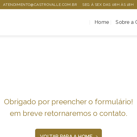
ATENDIMENTO@CASTROVALLE.COM.BR
SEG À SEX DAS 08H ÀS 18H
Home
Sobre a C
Obrigado por preencher o formulário!
em breve retornaremos o contato.
VOLTAR PARA A HOME